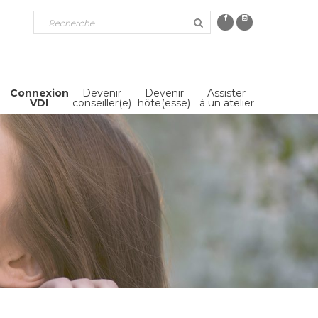
Connexion
Devenir
Devenir
Assister
VDI
conseiller(e)
hôte(esse)
à un atelier