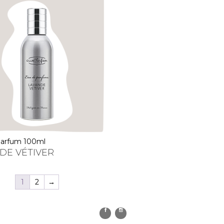
 parfum 100ml
DE VÉTIVER
1
2
→